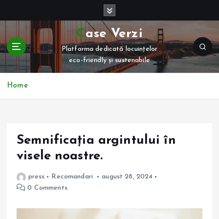
S
k
i
Case Verzi
p
Platforma dedicată locuințelor
t
eco-friendly și sustenabile
o
c
o
Home
n
t
e
n
Semnificația argintului în
t
visele noastre.
press
Recomandari
august 28, 2024
0 Comments