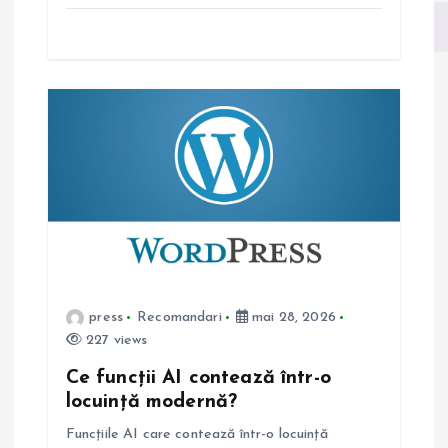
e
press
Recomandari
mai 28, 2026
227 views
Ce funcții AI contează într-o
locuință modernă?
Funcțiile AI care contează într-o locuință