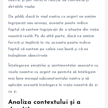
neutre, și pot varia în funcție de contextul și
detaliile visului.
De pildă, dacă în visul nostru cu argint ne simțim
îngrijorați sau anxioși, aceasta poate indica
faptul că suntem îngrijorați de o situație din viața
noastră reală. Pe de altă parte, dacă ne simțim
fericiți și împliniți în vis, aceasta poate indica
faptul că suntem pe calea cea bună și că ne
îndeplinim obiectivele.
Înțelegerea emoțiilor și sentimentelor asociate cu
visele noastre cu argint ne permite să înțelegem
mai bine mesajul subconștientului nostru și să
aplicăm această înțelegere în viața noastră de zi
cu zi.
Analiza contextului și a