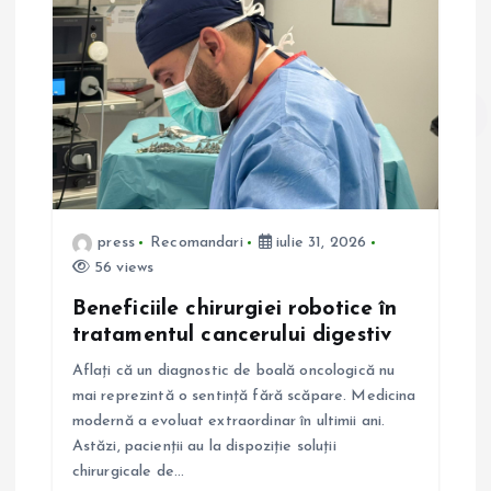
î
n
a
r
press
Recomandari
iulie 31, 2026
t
56 views
i
Beneficiile chirurgiei robotice în
tratamentul cancerului digestiv
c
Aflați că un diagnostic de boală oncologică nu
mai reprezintă o sentință fără scăpare. Medicina
o
modernă a evoluat extraordinar în ultimii ani.
Astăzi, pacienții au la dispoziție soluții
l
chirurgicale de…