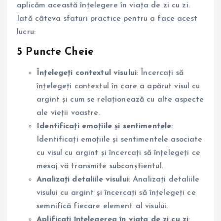
aplicăm această înțelegere în viața de zi cu zi.
Iată câteva sfaturi practice pentru a face acest
lucru:
5 Puncte Cheie
Înțelegeți contextul visului
: Încercați să
înțelegeți contextul în care a apărut visul cu
argint și cum se relaționează cu alte aspecte
ale vieții voastre.
Identificați emoțiile și sentimentele
:
Identificați emoțiile și sentimentele asociate
cu visul cu argint și încercați să înțelegeți ce
mesaj vă transmite subconștientul.
Analizați detaliile visului
: Analizați detaliile
visului cu argint și încercați să înțelegeți ce
semnifică fiecare element al visului.
Aplificați înțelegerea în viața de zi cu zi
: