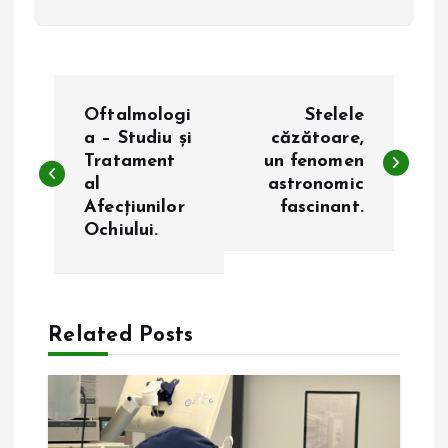
N
Oftalmologi
Stelele
a
a – Studiu și
căzătoare,
Tratament
un fenomen
al
astronomic
v
Afecțiunilor
fascinant.
Ochiului.
i
g
a
Related Posts
r
e