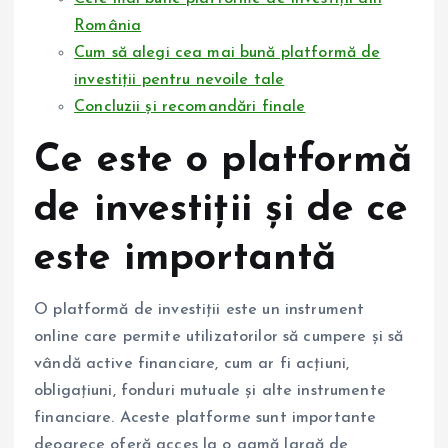
România
Cum să alegi cea mai bună platformă de
investiții pentru nevoile tale
Concluzii și recomandări finale
Ce este o platformă
de investiții și de ce
este importantă
O platformă de investiții este un instrument
online care permite utilizatorilor să cumpere și să
vândă active financiare, cum ar fi acțiuni,
obligațiuni, fonduri mutuale și alte instrumente
financiare. Aceste platforme sunt importante
deoarece oferă acces la o gamă largă de