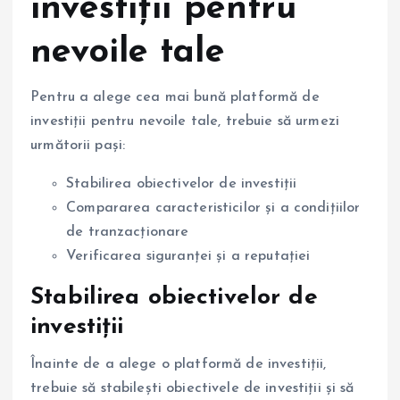
investiții pentru
nevoile tale
Pentru a alege cea mai bună platformă de
investiții pentru nevoile tale, trebuie să urmezi
următorii pași:
Stabilirea obiectivelor de investiții
Compararea caracteristicilor și a condițiilor
de tranzacționare
Verificarea siguranței și a reputației
Stabilirea obiectivelor de
investiții
Înainte de a alege o platformă de investiții,
trebuie să stabilești obiectivele de investiții și să