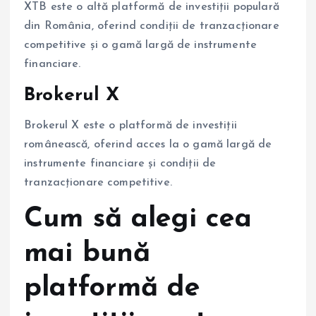
XTB este o altă platformă de investiții populară
din România, oferind condiții de tranzacționare
competitive și o gamă largă de instrumente
financiare.
Brokerul X
Brokerul X este o platformă de investiții
românească, oferind acces la o gamă largă de
instrumente financiare și condiții de
tranzacționare competitive.
Cum să alegi cea
mai bună
platformă de