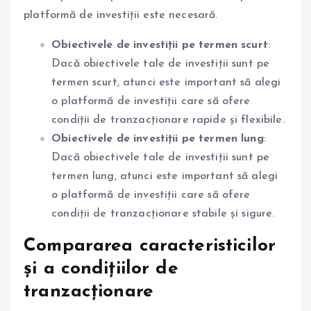
platformă de investiții este necesară.
Obiectivele de investiții pe termen scurt
:
Dacă obiectivele tale de investiții sunt pe
termen scurt, atunci este important să alegi
o platformă de investiții care să ofere
condiții de tranzacționare rapide și flexibile.
Obiectivele de investiții pe termen lung
:
Dacă obiectivele tale de investiții sunt pe
termen lung, atunci este important să alegi
o platformă de investiții care să ofere
condiții de tranzacționare stabile și sigure.
Compararea caracteristicilor
și a condițiilor de
tranzacționare