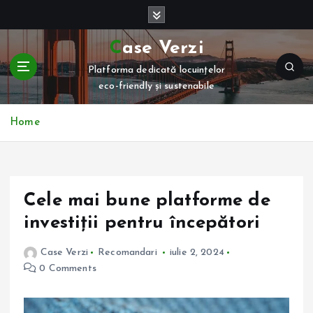
S
k
i
Case Verzi
p
Platforma dedicată locuințelor
t
eco-friendly și sustenabile
o
c
o
Home
n
t
e
n
Cele mai bune platforme de
t
investiții pentru începători
Case Verzi
Recomandari
iulie 2, 2024
0 Comments