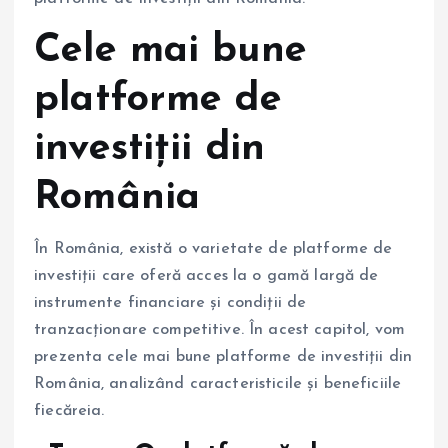
Cele mai bune
platforme de
investiții din
România
În România, există o varietate de platforme de
investiții care oferă acces la o gamă largă de
instrumente financiare și condiții de
tranzacționare competitive. În acest capitol, vom
prezenta cele mai bune platforme de investiții din
România, analizând caracteristicile și beneficiile
fiecăreia.