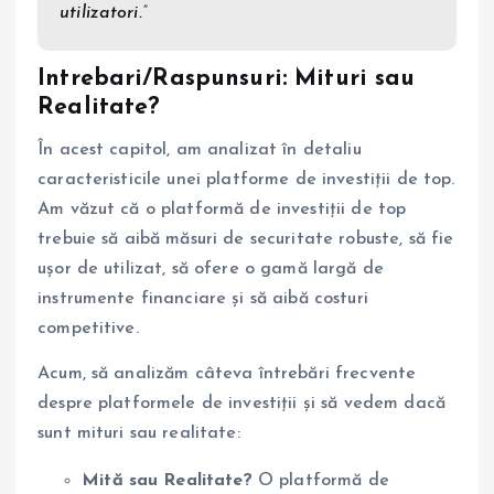
utilizatori.”
Intrebari/Raspunsuri: Mituri sau
Realitate?
În acest capitol, am analizat în detaliu
caracteristicile unei platforme de investiții de top.
Am văzut că o platformă de investiții de top
trebuie să aibă măsuri de securitate robuste, să fie
ușor de utilizat, să ofere o gamă largă de
instrumente financiare și să aibă costuri
competitive.
Acum, să analizăm câteva întrebări frecvente
despre platformele de investiții și să vedem dacă
sunt mituri sau realitate:
Mită sau Realitate?
O platformă de