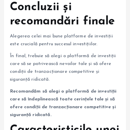
Concluzii și
recomandări finale
Alegerea celei mai bune platforme de investiții
este crucială pentru succesul investițiilor.
În final, trebuie să alegi o platformă de investiții
care să se potrivească nevoilor tale și să ofere
condiții de tranzacționare competitive și
siguranță ridicată.
Recomandăm să alegi o platformă de investiții
care să îndeplinească toate cerințele tale și să
ofere condiții de tranzacționare competitive și
siguranță ridicată.
Caracteristicile unei