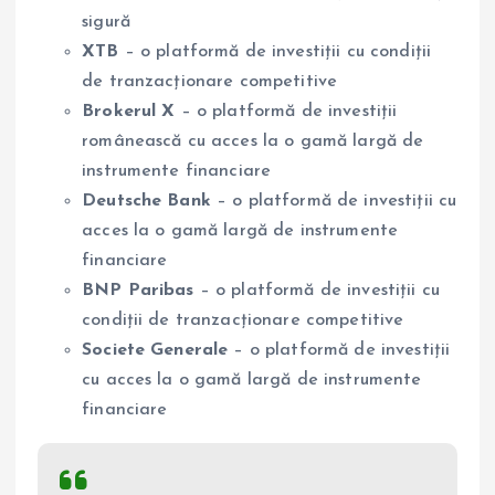
sigură
XTB
– o platformă de investiții cu condiții
de tranzacționare competitive
Brokerul X
– o platformă de investiții
românească cu acces la o gamă largă de
instrumente financiare
Deutsche Bank
– o platformă de investiții cu
acces la o gamă largă de instrumente
financiare
BNP Paribas
– o platformă de investiții cu
condiții de tranzacționare competitive
Societe Generale
– o platformă de investiții
cu acces la o gamă largă de instrumente
financiare