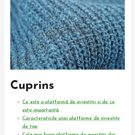
Cuprins
Ce este o platformă de investiții și de ce
este importantă
Caracteristicile unei platforme de investiții
de top
Cele mai bune platforme de investiții din